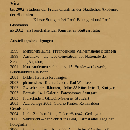
Vita
bis 2002 Studium der Freien Grafik an der Staatlichen Akademie
der Bildenden
Künste Stuttgart bei Prof. Baumgartl und Prof.
Güdemann
ab 2002 als freischaffender Künstler in Stuttgart tätig
Ausstellungsbeteiligungen
1999 MenschenRäume, Freundeskreis Wilhelmshöhe Ettlingen
1999 Ausblicke – die neue Generation, 13. Nationale der
Zeichnung Augsburg
2001 Kunststudenten stellen aus, 15. Bundeswettbewerb,
Bundeskunsthalle Bonn
2001 Bilder, Rathaus Reutlingen
2002 pictureshow, Kleine Galerie Bad Waldsee
2003 Zwischen den Räumen, Reihe 22 Künstlertreff, Stuttgart
2003 Portrait, 14-1 Galerie, Fotosommer Stuttgart
2003 Flurschaden, GEDOK-Galerie, Stuttgart
2003 Accrochage 2003, Galerie Kinter, Remshalden-
Geradstetten
2004 Licht-Zeichen-Linie, GalerieHaus42, Gerlingen
2006 Selbstsicht – der Schritt ins Bild, Darmstädter Tage der
Fotografie
2006 final countdown, Reihe 22, Galerie im Künstlertreff,