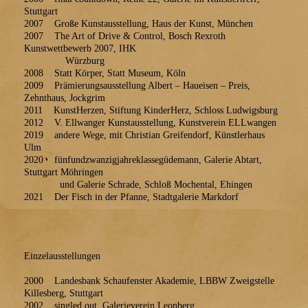
Stuttgart
2007 Große Kunstausstellung, Haus der Kunst, München
2007 The Art of Drive & Control, Bosch Rexroth
Kunstwettbewerb 2007, IHK
Würzburg
2008 Statt Körper, Statt Museum, Köln
2009 Prämierungsausstellung Albert – Haueisen – Preis,
Zehnthaus, Jockgrim
2011 KunstHerzen, Stiftung KinderHerz, Schloss Ludwigsburg
2012 V. Ellwanger Kunstausstellung, Kunstverein ELLwangen
2019 andere Wege, mit Christian Greifendorf, Künstlerhaus
Ulm
2020 fünfundzwanzigjahreklassegüdemann, Galerie Abtart,
Stuttgart Möhringen
und Galerie Schrade, Schloß Mochental, Ehingen
2021 Der Fisch in der Pfanne, Stadtgalerie Markdorf
Einzelausstellungen
2000 Landesbank Schaufenster Akademie, LBBW Zweigstelle
Killesberg, Stuttgart
2002 singled out, Galerieverein Leonberg